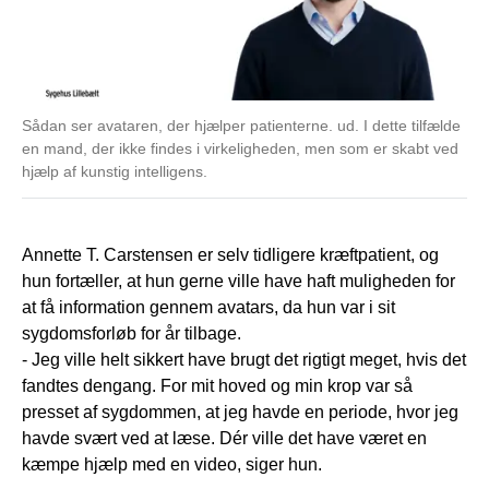
Sådan ser avataren, der hjælper patienterne. ud. I dette tilfælde
en mand, der ikke findes i virkeligheden, men som er skabt ved
hjælp af kunstig intelligens.
Annette T. Carstensen er selv tidligere kræftpatient, og
hun fortæller, at hun gerne ville have haft muligheden for
at få information gennem avatars, da hun var i sit
sygdomsforløb for år tilbage.
- Jeg ville helt sikkert have brugt det rigtigt meget, hvis det
fandtes dengang. For mit hoved og min krop var så
presset af sygdommen, at jeg havde en periode, hvor jeg
havde svært ved at læse. Dér ville det have været en
kæmpe hjælp med en video, siger hun.