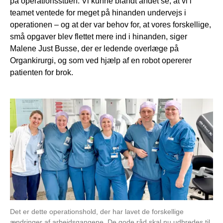
på operationsstuen. Vi kunne blandt andet se, at vi i
teamet ventede for meget på hinanden undervejs i
operationen – og at der var behov for, at vores forskellige,
små opgaver blev flettet mere ind i hinanden, siger
Malene Just Busse, der er ledende overlæge på
Organkirurgi, og som ved hjælp af en robot opererer
patienten for brok.
Det er dette operationshold, der har lavet de forskellige
ændringer af arbejdsgangene. De gode råd skal nu udbredes til