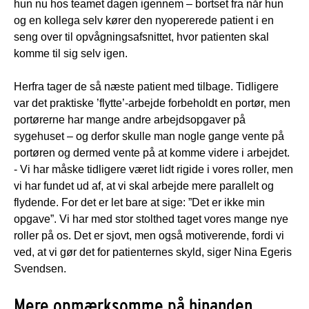
hun nu hos teamet dagen igennem – bortset fra når hun
og en kollega selv kører den nyopererede patient i en
seng over til opvågningsafsnittet, hvor patienten skal
komme til sig selv igen.
Herfra tager de så næste patient med tilbage. Tidligere
var det praktiske ’flytte’-arbejde forbeholdt en portør, men
portørerne har mange andre arbejdsopgaver på
sygehuset – og derfor skulle man nogle gange vente på
portøren og dermed vente på at komme videre i arbejdet.
- Vi har måske tidligere været lidt rigide i vores roller, men
vi har fundet ud af, at vi skal arbejde mere parallelt og
flydende. For det er let bare at sige: ”Det er ikke min
opgave”. Vi har med stor stolthed taget vores mange nye
roller på os. Det er sjovt, men også motiverende, fordi vi
ved, at vi gør det for patienternes skyld, siger Nina Egeris
Svendsen.
Mere opmærksomme på hinanden