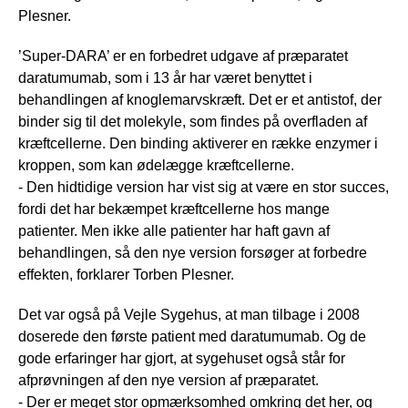
Plesner.
’Super-DARA’ er en forbedret udgave af præparatet
daratumumab, som i 13 år har været benyttet i
behandlingen af knoglemarvskræft. Det er et antistof, der
binder sig til det molekyle, som findes på overfladen af
kræftcellerne. Den binding aktiverer en række enzymer i
kroppen, som kan ødelægge kræftcellerne.
- Den hidtidige version har vist sig at være en stor succes,
fordi det har bekæmpet kræftcellerne hos mange
patienter. Men ikke alle patienter har haft gavn af
behandlingen, så den nye version forsøger at forbedre
effekten, forklarer Torben Plesner.
Det var også på Vejle Sygehus, at man tilbage i 2008
doserede den første patient med daratumumab. Og de
gode erfaringer har gjort, at sygehuset også står for
afprøvningen af den nye version af præparatet.
- Der er meget stor opmærksomhed omkring det her, og