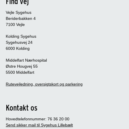
Find vej
Vejle Sygehus
Beriderbakken 4
7100 Vejle
Kolding Sygehus
Sygehusvej 24
6000 Kolding
Middelfart Nærhospital
Østre Hougvej 55
5500 Middelfart
Rutevejledning, oversigtskort og parkering
Kontakt os
Hovedtelefonnummer: 76 36 20 00
Send sikker mail til Sygehus Lillebælt